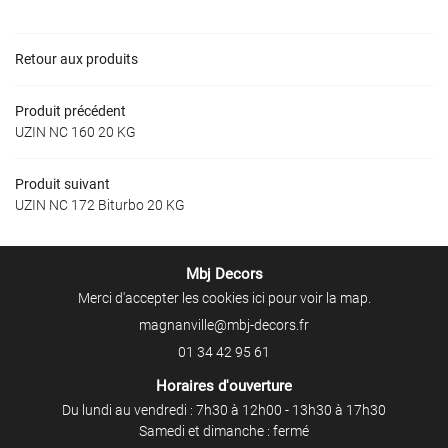
NOS PRODUITS
AVIS
Retour aux produits
ACTUALITÉS
Produit précédent
Restez infor
CONTACT
UZIN NC 160 20 KG
Inscription Newslet
Produit suivant
UZIN NC 172 Biturbo 20 KG
Mbj Decors
Merci d'accepter les cookies
ici
pour voir la map.
01 34 42 95 61
Horaires d'ouverture
Du lundi au vendredi : 7h30 à 12h00 - 13h30 à 17h30
Samedi et dimanche : fermé