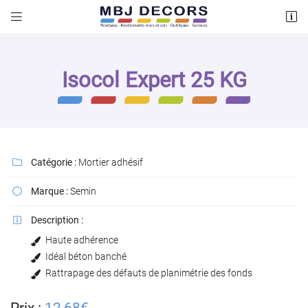


64 Bis Rue des graviers
78200 MAGNANVILLE
01 34 42 95 61
Isocol Expert 25 KG
Catégorie :
Mortier adhésif

Marque :
Semin

Adresse email de réception

Description :

Haute adhérence
Recopier le code ci-contre

Idéal béton banché
Rattrapage des défauts de planimétrie des fonds
Rafraîchir le captcha
