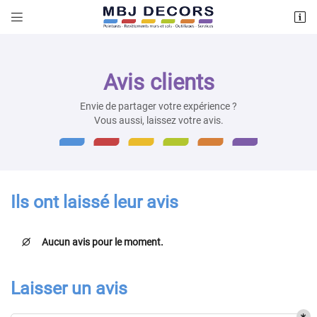


64 Bis Rue des graviers
78200 MAGNANVILLE
01 34 42 95 61
Avis clients
Envie de partager votre expérience ?
Vous aussi, laissez votre avis.
Ils ont laissé leur avis
Adresse email de réception

Aucun avis pour le moment.

Recopier le code ci-contre

Laisser un avis
Rafraîchir le captcha
