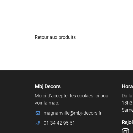
Retour aux produits
Mbj Decors
Hora
Merci d'accepter les cookies
ici
pour
Du lu
voir la map.
13h3
Samed
Rejo
01 34 42 95 61