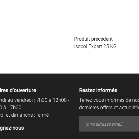
Produit précédent
Isocol Expert 25 KG
ires d'ouverture
Restez informés
ndi au vendredi : 7h30 à 12h00 -
Tenez vous informés de no
0 à 17h30
dernières offres et actualité
i et dimanche : fermé
ignez-nous