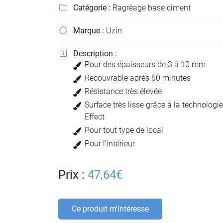
Recopier le code ci-contre

Catégorie :
Ragréage base ciment

Rafraîchir le captcha

Marque :
Uzin

En cochant cette case, vous consentez à recevoir nos propositions commer
Description :

l'adresse email indiqué ci-dessus. Vous pouvez vous désinscrire à tout mo
Pour des épaisseurs de 3 à 10 mm
utilisant
le formulaire de désinscription
.
Recouvrable après 60 minutes
Résistance très élevée
Inscription
Surface très lisse grâce à la technologi
Effect
Pour tout type de local
Pour l'intérieur
Prix :
47,64€
Ce produit m'intéresse