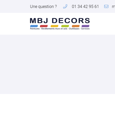
Une question ?
01 34 42 95 61
64 Bis Rue des graviers
78200 MAGNANVILLE
01 34 42 95 61
Adresse email de réception
