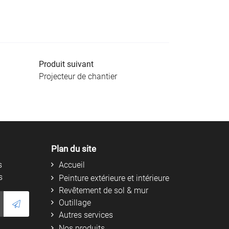
Produit suivant
Projecteur de chantier
Plan du site
s
Accueil
s
Peinture extérieure et intérieure
Revêtement de sol & mur
Outillage
Autres services
Nos produits