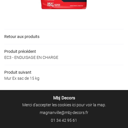
UTRES SERVICES
Rejoignez-nous
NOS PRODUITS
AVIS
ACTUALITÉS
Retour aux produits
Restez infor
CONTACT
Produit précédent
Inscription Newslet
EC3 - ENDUISAGE EN CHARGE
Produit suivant
Mur Ex sac de 15 kg
Mbj Decors
Merci d'accepter les cookies
ici
pour voir la map.
01 34 42 95 61